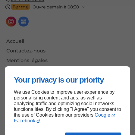
Fermé
⋅ Ouvre demain à 08:30
Accueil
Contactez-nous
Mentions légales
Plan du site
Your privacy is our priority
We use Cookies to improve user experience by
Haut de page
personalising content and ads, as well as
analyzing traffic and optimizing social networks
functionalities. By clicking "I Agree" you consent to
the use of Cookies from our providers
Google
Facebook
.