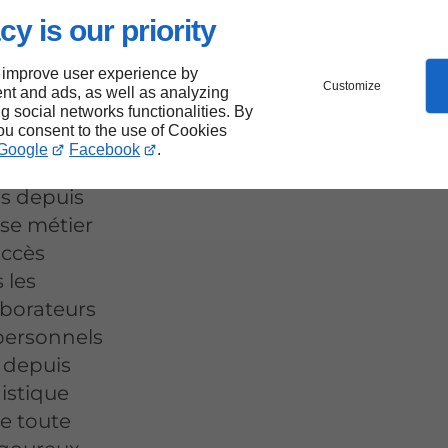
cy is our priority
ts
 improve user experience by
Customize
nt and ads, as well as analyzing
ance
ng social networks functionalities. By
you consent to the use of Cookies
Google
Facebook
.
nis depuis
ise métier
uccès
 les
laborateurs
 personnels
 depuis
gistique
de toute