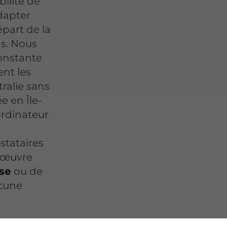
bilité de
dapter
part de la
ns. Nous
constante
ent les
ralie sans
e en Île-
ordinateur
stataires
n œuvre
ise
ou de
ucune