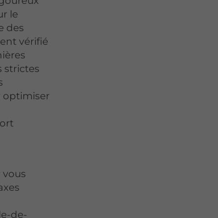
igoureux
r le
e des
nt vérifié
ières
 strictes
s
 optimiser
ort
 vous
taxes
le-de-