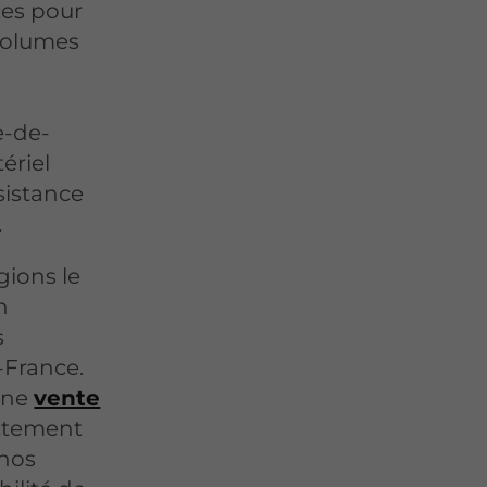
ces pour
volumes
e-de-
ériel
sistance
.
gions le
n
s
-France.
 une
vente
ctement
 nos