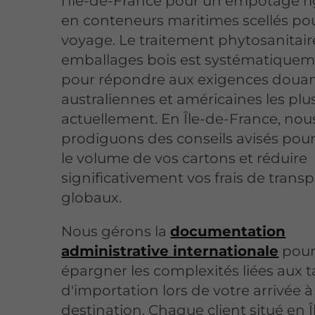
l'Île-de-France pour un empotage r
en conteneurs maritimes scellés pou
voyage. Le traitement phytosanitair
emballages bois est systématiqueme
pour répondre aux exigences douan
australiennes et américaines les plus
actuellement. En Île-de-France, nou
prodiguons des conseils avisés pour
le volume de vos cartons et réduire
significativement vos frais de transp
globaux.
Nous gérons la
documentation
administrative internationale
pour
épargner les complexités liées aux 
d'importation lors de votre arrivée à
destination. Chaque client situé en Î