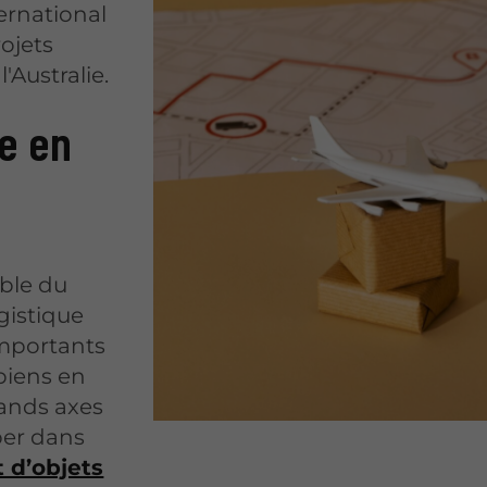
ernational
rojets
'Australie.
me en
mble du
ogistique
importants
 biens en
rands axes
per dans
t d’objets