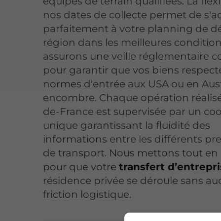
équipes de terrain qualifiées. La flexi
nos dates de collecte permet de s'a
parfaitement à votre planning de dé
région dans les meilleures conditio
assurons une veille réglementaire 
pour garantir que vos biens respect
normes d'entrée aux USA ou en Aust
encombre. Chaque opération réalisé
de-France est supervisée par un co
unique garantissant la fluidité des
informations entre les différents pre
de transport. Nous mettons tout e
pour que votre
transfert d’entrepr
résidence privée se déroule sans a
friction logistique.