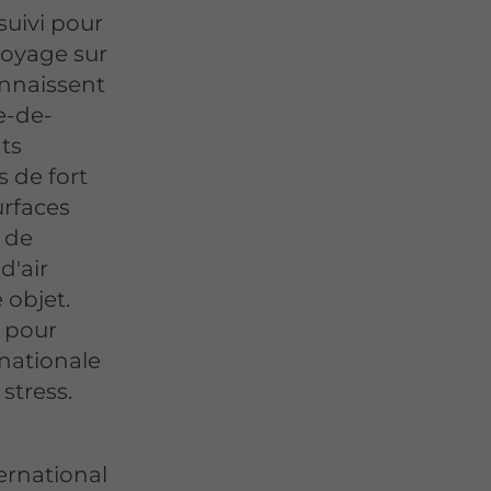
suivi pour
 voyage sur
onnaissent
le-de-
ts
 de fort
urfaces
n de
d'air
 objet.
é pour
rnationale
stress.
ernational