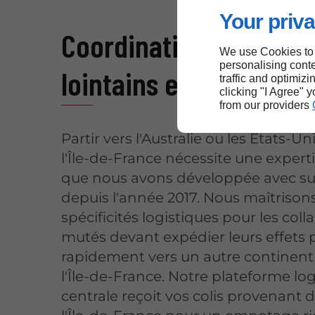
Your priva
Coordination de dépar
We use Cookies to
personalising conte
lointains en Île-de-Fr
traffic and optimizi
clicking "I Agree" 
from our providers
Partir vers l'Australie ou les États-U
l'Île-de-France nécessite une expert
que nous avons développée avec s
depuis l'année 2017. Nous maîtrisons
spécificités logistiques pour les col
mutés devant expédier leurs effets
rapidement vers un autre continent
l'Île-de-France. Notre plateforme lo
centrale reçoit vos colis provenant 