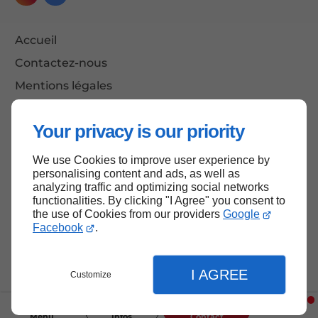
Accueil
Contactez-nous
Mentions légales
Plan du site
Your privacy is our priority
We use Cookies to improve user experience by
Haut de page
personalising content and ads, as well as
analyzing traffic and optimizing social networks
functionalities. By clicking "I Agree" you consent to
the use of Cookies from our providers
Google
Facebook
.
I AGREE
Customize
Menu
Infos
Contact