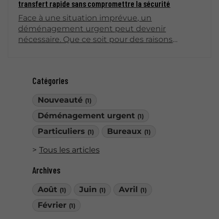
transfert rapide sans compromettre la sécurité
Face à une situation imprévue, un
déménagement urgent peut devenir
nécessaire. Que ce soit pour des raisons
personnelles ou professionnelles, il est
possible d’organiser un transfert rapide tout
en garantissant la sécurité de vos biens. Cet
Catégories
article explore les différentes étapes pour
mener à bien un déménagement urgent à
Nouveauté
(1)
Versailles, en abordant les aspects logistiques,
humains et matériels.
Déménagement urgent
(1)
Particuliers
Bureaux
(1)
(1)
Tous les articles
Archives
Août
Juin
Avril
(1)
(1)
(1)
Février
(1)