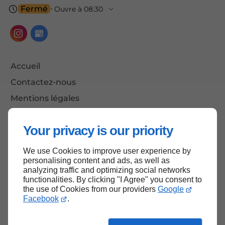
Fermé
⋅ Ouvre à 08:30
Accueil
Contactez-nous
Mentions légales
Plan du site
Your privacy is our priority
We use Cookies to improve user experience by
Haut de page
personalising content and ads, as well as
analyzing traffic and optimizing social networks
functionalities. By clicking "I Agree" you consent to
the use of Cookies from our providers
Google
Facebook
.