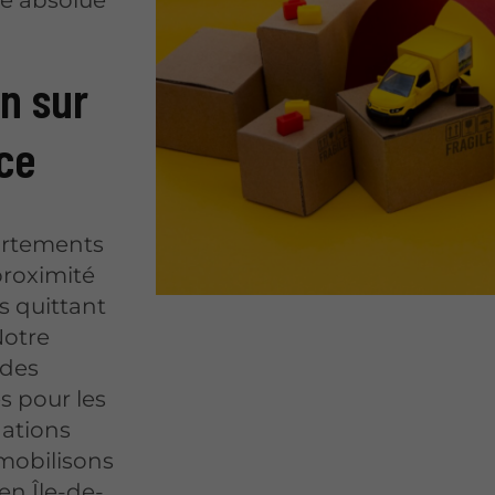
ue absolue
on sur
ce
artements
 proximité
s quittant
Notre
 des
s pour les
nations
 mobilisons
en Île-de-