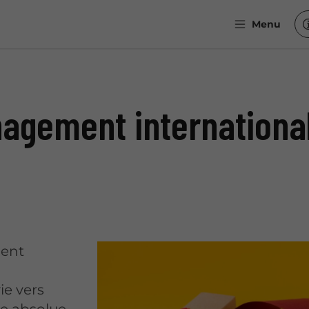
Menu
agement international
ment
ie vers