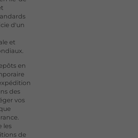
et
standards
icie d'un
ale et
ondiaux.
repôts en
emporaire
 expédition
ons des
téger vos
ique
France.
 les
itions de