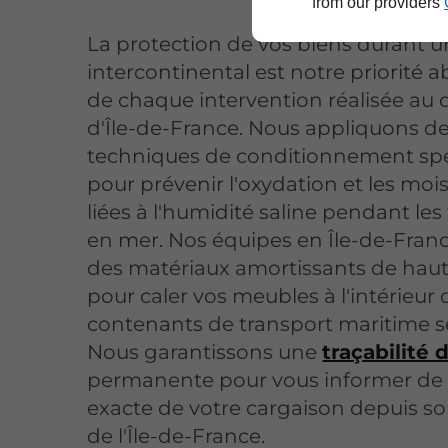
from our providers
La protection de vos biens durant un
intercontinental est notre priorité a
de chaque intervention réalisée au 
d'Île-de-France. Nous appliquons d
techniques de conditionnement spé
pour prévenir l'oxydation et les moi
liées à l'humidité saline pendant les
en mer. Nos équipes en Île-de-France
des matériaux amortissants de haut
pour caler vos meubles à l'intérieur 
contenants de transport maritime s
Nous garantissons une
traçabilité 
permanente pour vous informer de l
exacte de votre cargaison depuis s
de l'Île-de-France.