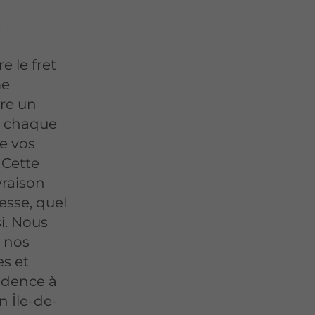
e
 le fret
me
re un
r chaque
de vos
 Cette
vraison
esse, quel
si. Nous
r nos
es et
sidence à
n Île-de-