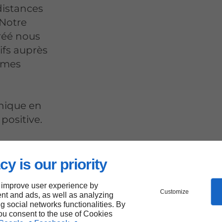
distances
 Notre
éé nous
ifs auprès
imes
hique en
positive.
cy is our priority
ondial
 improve user experience by
Customize
nt and ads, as well as analyzing
ng social networks functionalities. By
you consent to the use of Cookies