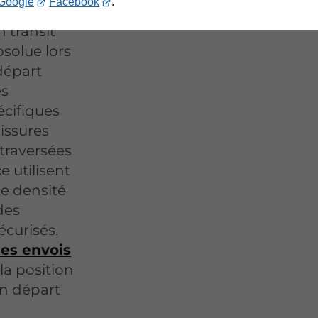
Google
Facebook
.
 transit
bsolue lors
départ
es
cifiques
sissures
 traversées
 utilisent
e densité
des
écurisés.
des envois
a position
on départ