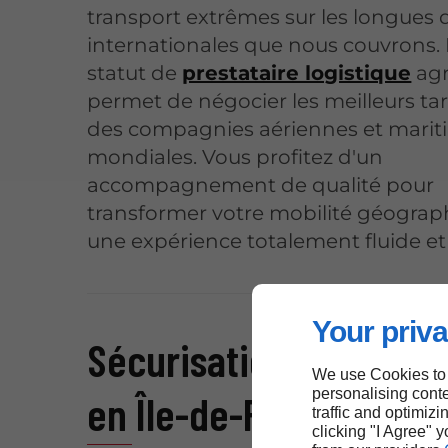
transport extrêmes sur les longues 
internationales que nous couvrons.
statut de
prestataire logistique
agr
permet de négocier les meilleurs tar
des compagnies aériennes et marit
mondiales. Vous profitez d'un
accompagnement de qualité pour
transformer votre mobilité géograp
une expérience totalement fluide et 
Your priva
Sécurisation du fret m
We use Cookies to
personalising conte
en Île-de-France
traffic and optimizi
clicking "I Agree" 