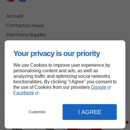
Accueil
Contactez-nous
Mentions légales
Plan du site
Your privacy is our priority
We use Cookies to improve user experience by
Haut de page
personalising content and ads, as well as
analyzing traffic and optimizing social networks
functionalities. By clicking "I Agree" you consent to
the use of Cookies from our providers
Google
Facebook
.
I AGREE
Customize
Menu
Infos
Contact