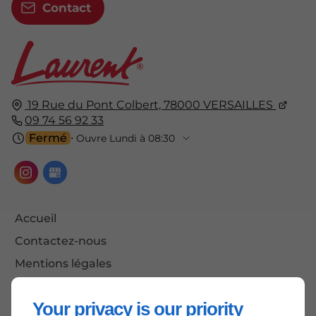
Contact
19 Rue du Pont Colbert,
78000
VERSAILLES
09 74 56 92 33
Fermé
⋅ Ouvre Lundi à 08:30
Accueil
Contactez-nous
Mentions légales
Plan du site
Your privacy is our priority